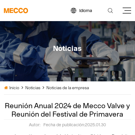


Idioma
Noticias
Inicio
Noticias
Noticias de la empresa



Reunión Anual 2024 de Mecco Valve y
Reunión del Festival de Primavera
Autor:
Fecha de publicación:2025.01.30